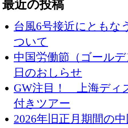
最近の投稿
台風6号接近にともな
ついて
中国労働節（ゴールデ
日のおしらせ
GW注目！ 上海ディ
付きツアー
2026年旧正月期間の