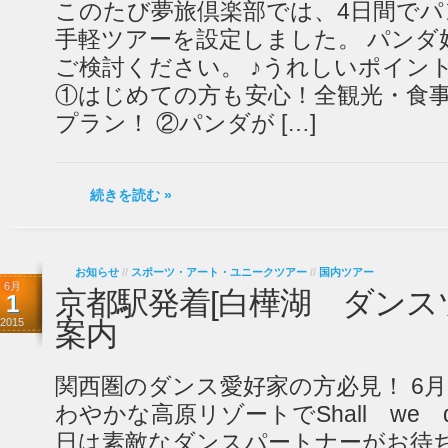
このたび夢旅倶楽部では、4日間で
手軽ツアーを設定しました。 パンダ
ご検討ください。 ♪うれしいポイン
①はじめての方も安心！全観光・食
プラン！ ②パンダが […]
続きを読む »
お知らせ
//
スポーツ・アート・ユニークツアー
//
国内ツアー
6月
京都駅発着[白樺湖 ダンス
1
2015
案内
関西圏のダンス愛好家の方必見！ 6月1
わやかな高原リゾートでShall we d
日は素敵なダンスパートナーがお待