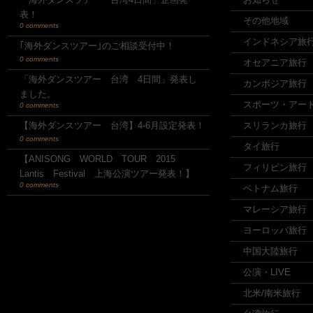
表！
その他地域
0 comments
インドネシア旅
｢海外ダンスツアー｣のご相談受付中！
0 comments
オセアニア旅行
「海外ダンスツアー 台湾 4日間」発表し
カンボジア旅行
ました。
スポーツ・アー
0 comments
【海外ダンスツアー 台湾】4-6月設定発表！
スリランカ旅行
0 comments
タイ旅行
【ANISONG WORLD TOUR 2015
フィリピン旅行
Lantis Festival 上海公演ツアー発表！】
0 comments
ベトナム旅行
マレーシア旅行
ヨーロッパ旅行
中国大陸旅行
公演・LIVE
北米/南米旅行