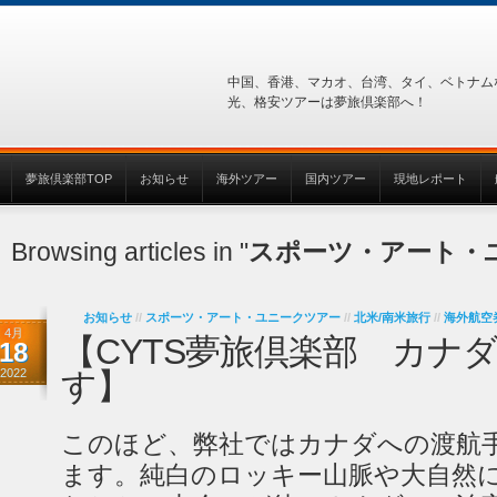
中国、香港、マカオ、台湾、タイ、ベトナム
光、格安ツアーは夢旅倶楽部へ！
夢旅倶楽部TOP
お知らせ
海外ツアー
国内ツアー
現地レポート
Browsing articles in "
スポーツ・アート・
お知らせ
//
スポーツ・アート・ユニークツアー
//
北米/南米旅行
//
海外航空
4月
【CYTS夢旅倶楽部 カナ
18
2022
す】
このほど、弊社ではカナダへの渡航
ます。純白のロッキー山脈や大自然