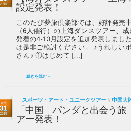
2016
設定発表！
このたび夢旅倶楽部では、好評発売
（6人催行）の上海ダンスツアー、成
発着の4-10月設定を追加発表しまし
は是非ご検討ください。 ♪うれしい
さん♪ ①はじめて […]
続きを読む »
スポーツ・アート・ユニークツアー
//
中国大
8月
31
「中国 パンダと出会う旅
2015
アー発表！