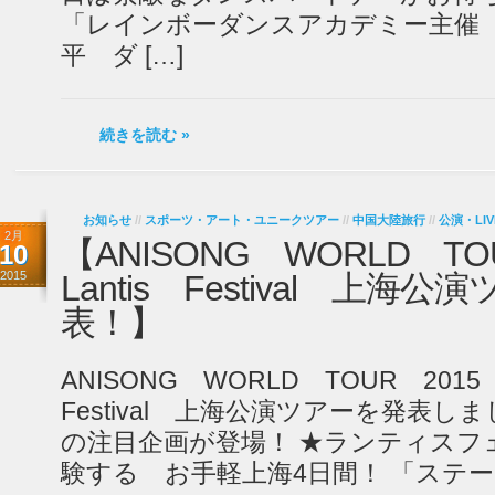
「レインボーダンスアカデミー主催
平 ダ […]
続きを読む »
お知らせ
//
スポーツ・アート・ユニークツアー
//
中国大陸旅行
//
公演・LIV
2月
【ANISONG WORLD T
10
2015
Lantis Festival 上海公
表！】
ANISONG WORLD TOUR 2015 
Festival 上海公演ツアーを発表し
の注目企画が登場！ ★ランティスフ
験する お手軽上海4日間！ 「ステージ