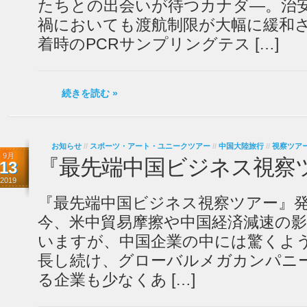
たちとの出会いが待つカナダ―。治
禍においても渡航制限が大幅に緩和
着時のPCRサンプリングテス […]
続きを読む »
お知らせ
//
スポーツ・アート・ユニークツアー
//
中国大陸旅行
//
視察ツア
9月
『最先端中国ビジネス視察
13
2019
『最先端中国ビジネス視察ツアー』発
今、米中貿易摩擦や中国経済減速の
いますが、中国企業の中には驚くよ
長し続け、グローバルメガカンパニ
る企業も少なくあ […]