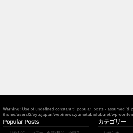
Warning
: Use of undefined constant ti_popular_posts - assumed 'ti_po
/home/users/2/cytsjapan/web/news.yumetabiclub.net/wp-content
Popular Posts
カテゴリー
「海外ダンスツアー 台湾4日間」企画発
お知らせ