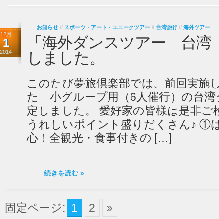
お知らせ
//
スポーツ・アート・ユニークツアー
//
台湾旅行
//
海外ツアー
12月
「海外ダンスツアー 台湾
1
2014
しました。
このたび夢旅倶楽部では、前回実施
た 小グループ用（6人催行）の台湾
定しました。 愛好家の皆様は是非ご検
うれしいポイント盛りだくさん♪ ①
心！全観光・食事付きの […]
続きを読む »
固定ページ:
1
2
»