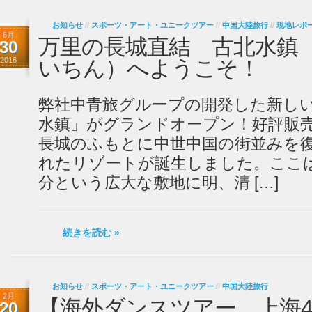
お知らせ
//
スポーツ・アート・ユニークツアー
//
中国大陸旅行
//
現地レポ
8月
万里の長城直結 古北水鎮
30
2016
いちん）へようこそ！
弊社中青旅グループの開発した新し
水鎮」がグランドオープン！好評販
長城のふもとに中世中国の街並みを
れたリゾートが誕生しました。ここ
分という広大な敷地に明、清 […]
続きを読む »
お知らせ
//
スポーツ・アート・ユニークツアー
//
中国大陸旅行
2月
【海外ダンスツアー 上海4日
20