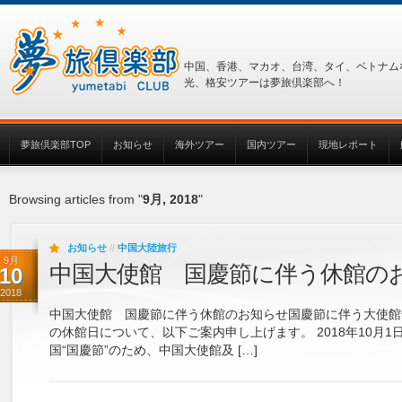
中国、香港、マカオ、台湾、タイ、ベトナム
光、格安ツアーは夢旅倶楽部へ！
夢旅倶楽部TOP
お知らせ
海外ツアー
国内ツアー
現地レポート
Browsing articles from "
9月, 2018
"
お知らせ
//
中国大陸旅行
9月
中国大使館 国慶節に伴う休館の
10
2018
中国大使館 国慶節に伴う休館のお知らせ国慶節に伴う大使館領
の休館日について、以下ご案内申し上げます。 2018年10月1
国“国慶節”のため、中国大使館及 […]