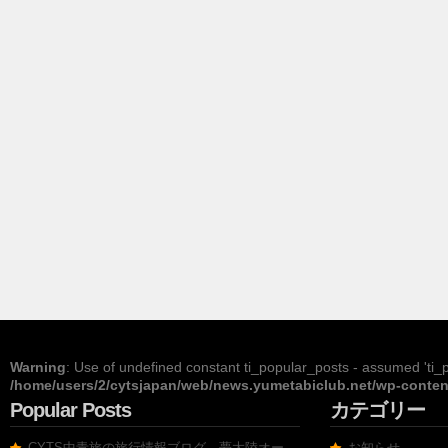
Warning
: Use of undefined constant ti_popular_posts - assumed 'ti_po
/home/users/2/cytsjapan/web/news.yumetabiclub.net/wp-content
Popular Posts
カテゴリー
CYTS中青旅の旅行情報ブログ、夢大陸オー
お知らせ