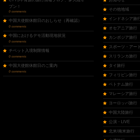
プン！
その他地域
0 comments
インドネシア旅
中国大使館休館日のおしらせ（再確認）
0 comments
オセアニア旅行
中国におけるデモ活動現地状況
カンボジア旅行
0 comments
スポーツ・アー
チベット入境制限情報
スリランカ旅行
0 comments
中国大使館休館日のご案内
タイ旅行
0 comments
フィリピン旅行
ベトナム旅行
マレーシア旅行
ヨーロッパ旅行
中国大陸旅行
公演・LIVE
北米/南米旅行