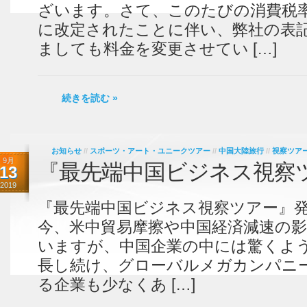
ざいます。さて、このたびの消費税率
に改定されたことに伴い、弊社の表
ましても料金を変更させてい […]
続きを読む »
お知らせ
//
スポーツ・アート・ユニークツアー
//
中国大陸旅行
//
視察ツア
9月
『最先端中国ビジネス視察
13
2019
『最先端中国ビジネス視察ツアー』発
今、米中貿易摩擦や中国経済減速の
いますが、中国企業の中には驚くよ
長し続け、グローバルメガカンパニ
る企業も少なくあ […]