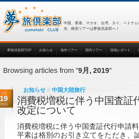
中国、香港、マカオ、台湾、タイ、ベトナム
光、格安ツアーは夢旅倶楽部へ！
夢旅倶楽部TOP
お知らせ
海外ツアー
国内ツアー
現地レポート
Browsing articles from "
9月, 2019
"
お知らせ
//
中国大陸旅行
9月
19
消費税増税に伴う中国査証
2019
改定について
消費税増税に伴う中国査証代行申請
平素は格別のお引き立てをただき、