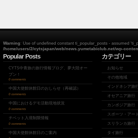
Warning
: Use of undefined constant ti_popular_posts - assumed 'ti_po
/home/users/2/cytsjapan/web/news.yumetabiclub.net/wp-content
Popular Posts
カテゴリー
CYTS中青旅の旅行情報ブログ、夢大陸オー
お知らせ
プン！
その他地域
0 comments
インドネシア旅
中国大使館休館日のおしらせ（再確認）
0 comments
オセアニア旅行
中国におけるデモ活動現地状況
カンボジア旅行
0 comments
スポーツ・アー
チベット入境制限情報
スリランカ旅行
0 comments
中国大使館休館日のご案内
タイ旅行