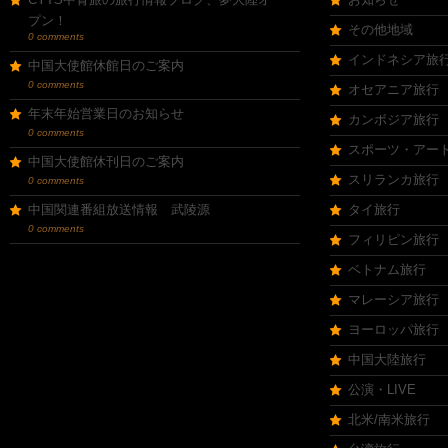
プン！
その他地域
0 comments
インドネシア旅
中国大使館休館日のご案内
0 comments
オセアニア旅行
年末年始営業日のお知らせ
カンボジア旅行
0 comments
スポーツ・アー
中国大使館休刊日のご案内
スリランカ旅行
0 comments
中国関連番組放送情報 武陵源
タイ旅行
0 comments
フィリピン旅行
ベトナム旅行
マレーシア旅行
ヨーロッパ旅行
中国大陸旅行
公演・LIVE
北米/南米旅行