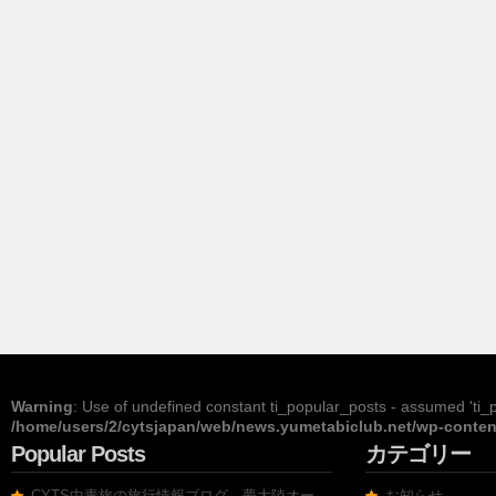
Warning
: Use of undefined constant ti_popular_posts - assumed 'ti_po
/home/users/2/cytsjapan/web/news.yumetabiclub.net/wp-content
Popular Posts
カテゴリー
CYTS中青旅の旅行情報ブログ、夢大陸オー
お知らせ