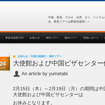
中国、香港、マカオ、台湾、タイ、ベトナム
光、格安ツアーは夢旅倶楽部へ！
夢旅倶楽部TOP
お知らせ
海外ツアー
国内ツアー
現地レポート
お知らせ
//
中国大陸旅行
//
海外ツアー
1月
大使館および中国ビザセンター
24
2018
An article by yumetabi
2月15日（木）～2月19日（月）の期間は
大使館および中国ビザセンターは
お休みとなります。