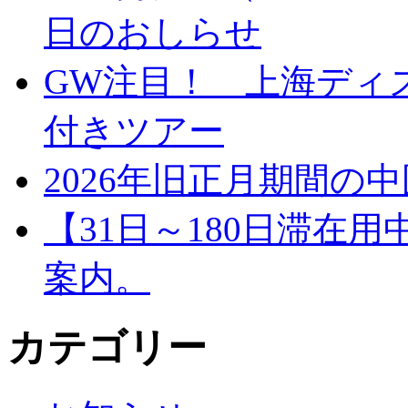
日のおしらせ
GW注目！ 上海ディ
付きツアー
2026年旧正月期間の
【31日～180日滞在
案内。
カテゴリー