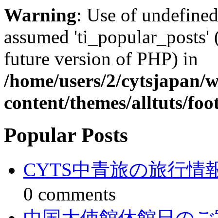
Warning
: Use of undefined
assumed 'ti_popular_posts' (
future version of PHP) in
/home/users/2/cytsjapan/
content/themes/alltuts/foo
Popular Posts
CYTS中青旅の旅行
0 comments
中国大使館休館日のご