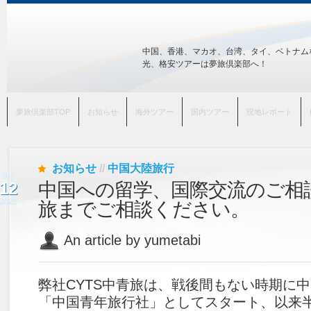
中国、香港、マカオ、台湾、タイ、ベトナム
光、格安ツアーは夢旅倶楽部へ！
夢旅倶楽部TOP
お知らせ
海外ツアー
国内ツアー
現地レポート
お知らせ
//
中国大陸旅行
9月
12
中国への留学、国際交流のご相談
2025
旅までご相談ください。
An article by yumetabi
弊社CYTS中青旅は、戦後間もない時期に
「中国青年旅行社」としてスタート、以来