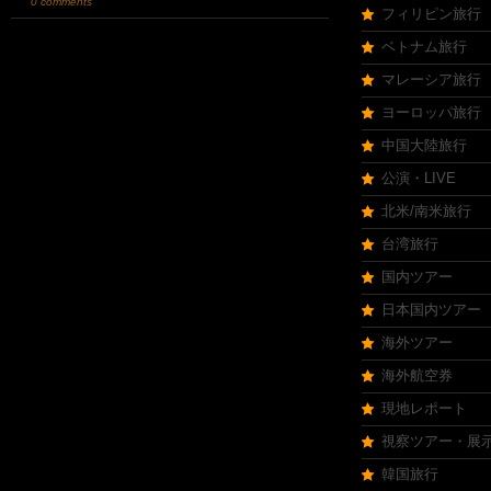
0 comments
フィリピン旅行
ベトナム旅行
マレーシア旅行
ヨーロッパ旅行
中国大陸旅行
公演・LIVE
北米/南米旅行
台湾旅行
国内ツアー
日本国内ツアー
海外ツアー
海外航空券
現地レポート
視察ツアー・展
韓国旅行