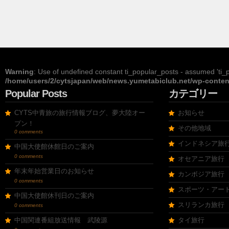
Warning
: Use of undefined constant ti_popular_posts - assumed 'ti_po
/home/users/2/cytsjapan/web/news.yumetabiclub.net/wp-content
Popular Posts
カテゴリー
CYTS中青旅の旅行情報ブログ、夢大陸オー
お知らせ
プン！
その他地域
0 comments
インドネシア旅
中国大使館休館日のご案内
0 comments
オセアニア旅行
年末年始営業日のお知らせ
カンボジア旅行
0 comments
スポーツ・アー
中国大使館休刊日のご案内
スリランカ旅行
0 comments
中国関連番組放送情報 武陵源
タイ旅行